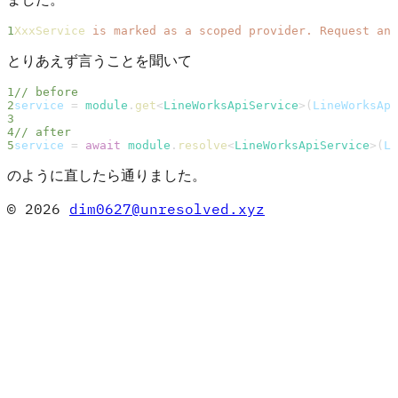
XxxService
 is
 marked
 as
 a
 scoped
 provider.
 Request
 and
とりあえず言うことを聞いて
// before
service
 = 
module
.
get
<
LineWorksApiService
>(
LineWorksApi
// after
service
 = 
await
 module
.
resolve
<
LineWorksApiService
>(
Li
のように直したら通りました。
© 2026
dim0627@unresolved.xyz