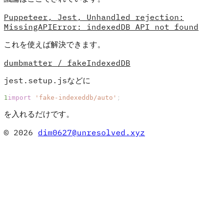
Puppeteer, Jest, Unhandled rejection:
MissingAPIError: indexedDB API not found
これを使えば解決できます。
dumbmatter / fakeIndexedDB
jest.setup.jsなどに
import
 'fake-indexeddb/auto'
;
を入れるだけです。
© 2026
dim0627@unresolved.xyz