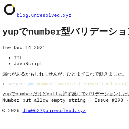
blog.unresolved.xyz
yupでnumber型バリデー
Tue Dec 14 2021
TIL
JavaScript
漏れがあるかもしれませんが、ひとまずこれで動きました。
  weight
: 
yup
.
number
().
positive
().
integer
().
nullable
()
yupでnumberだけどnullも許す感じでバリデーションし
Number but allow empty string · Issue #298 ·
© 2026
dim0627@unresolved.xyz