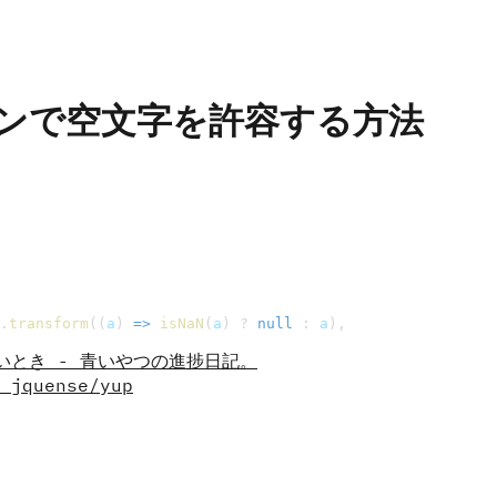
ションで空文字を許容する方法
.
transform
((
a
) 
=>
 isNaN
(
a
) ? 
null
 : 
a
),
たいとき - 青いやつの進捗日記。
 jquense/yup